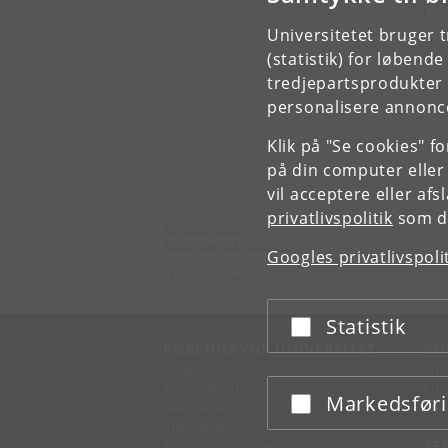
S
Universitetet bruger 
(statistik) for løbend
tredjepartsprodukter t
personalisere annonce
Klik på "Se cookies" f
på din computer eller
vil acceptere eller af
privatlivspolitik
som du
Kemisk Institut
Københavns Universitet
Googles privatlivspoli
Universitetsparken 5
2100 København Ø
Statistik
Acceptér eller afslå
KØBENHAVNS UNIVERSITET
KO
Ledelse
Fin
Administration
Fin
Markedsfør
Acceptér eller afslå
Fakulteter
Kon
Institutter
Forskningscentre
SE