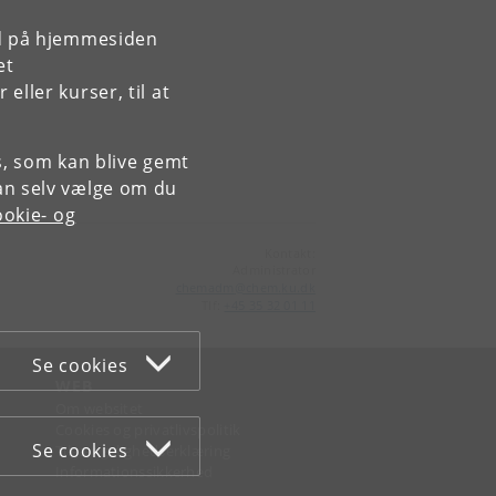
rd på hjemmesiden
et
ller kurser, til at
es, som kan blive gemt
an selv vælge om du
okie- og
Kontakt:
Administrator
chemadm
@
chem
.
ku
.
dk
Tlf:
+45 35 32 01 11
Se cookies
WEB
Om websitet
Cookies og privatlivspolitik
Se cookies
Tilgængelighedserklæring
Informationssikkerhed