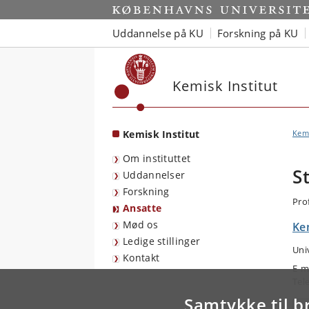
Start
Uddannelse på KU
Forskning på KU
Kemisk Institut
Kemisk Institut
Kemi
Om instituttet
S
Uddannelser
Forskning
Pro
Ansatte
Mød os
Kem
Ledige stillinger
Uni
Kontakt
E-m
Tel
Samtykke til b