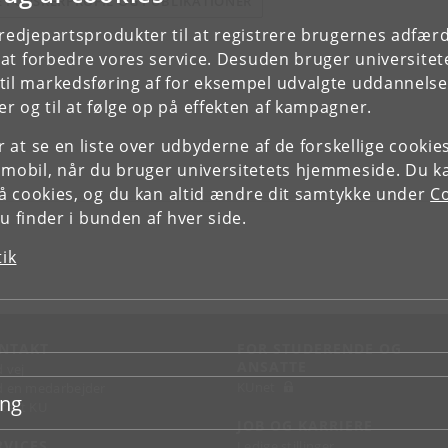
E FORSKERPROFIL OG PUBLIKATIONER
tredjepartsprodukter til at registrere brugernes adfæ
e at forbedre vores service. Desuden bruger universitet
il markedsføring af for eksempel udvalgte uddannelser e
r og til at følge op på effekten af kampagner.
or at se en liste over udbyderne af de forskellige cooki
 mobil, når du bruger universitetets hjemmeside. Du k
slå cookies, og du kan altid ændre dit samtykke under
Co
 finder i bunden af hver side.
tik
NTAKT
FOR STUDERENDE OG
ANSATTE
d vej
KUnet
d en medarbejder
ing
takt KU
JOB OG KARRIERE
RVICES
Ledige stillinger