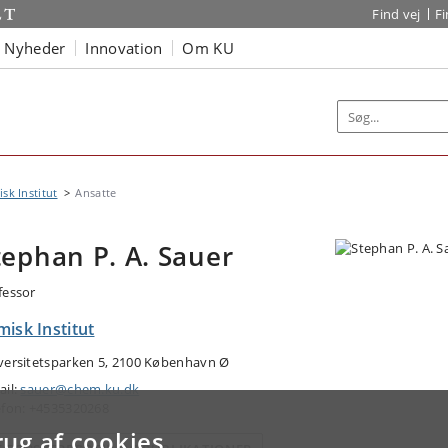
Find vej
F
Nyheder
Innovation
Om KU
sk Institut
Ansatte
tephan P. A. Sauer
fessor
isk Institut
versitetsparken 5, 2100 København Ø
ail:
sauer@chem.ku.dk
efon: +4535320268
rug af cookies