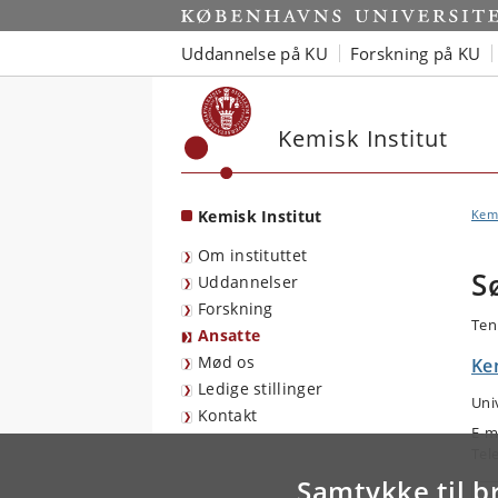
Start
Uddannelse på KU
Forskning på KU
Kemisk Institut
Kemisk Institut
Kemi
Om instituttet
S
Uddannelser
Forskning
Ten
Ansatte
Mød os
Kem
Ledige stillinger
Uni
Kontakt
E-m
Tel
Samtykke til b