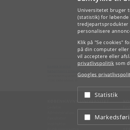
S
Universitetet bruger 
(statistik) for løbend
tredjepartsprodukter t
personalisere annonce
Klik på "Se cookies" f
på din computer eller
vil acceptere eller af
privatlivspolitik
som du
Kemisk Institut
Københavns Universitet
Googles privatlivspoli
Universitetsparken 5
2100 København Ø
Statistik
Acceptér eller afslå
KØBENHAVNS UNIVERSITET
KO
Ledelse
Fin
Administration
Fin
Markedsfør
Acceptér eller afslå
Fakulteter
Kon
Institutter
Forskningscentre
SE