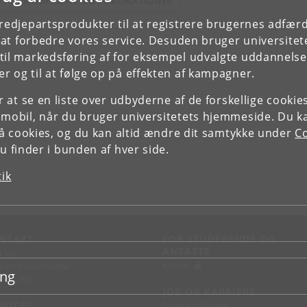
E FORSKERPROFIL OG PUBLIKATIONER
tredjepartsprodukter til at registrere brugernes adfæ
e at forbedre vores service. Desuden bruger universitet
il markedsføring af for eksempel udvalgte uddannelser e
r og til at følge op på effekten af kampagner.
or at se en liste over udbyderne af de forskellige cooki
 mobil, når du bruger universitetets hjemmeside. Du k
slå cookies, og du kan altid ændre dit samtykke under
Co
 finder i bunden af hver side.
tik
NTAKT
FOR STUDERENDE OG
ANSATTE
d vej
KUnet
d en medarbejder
ing
takt KU
JOB OG KARRIERE
RVICES
Ledige stillinger