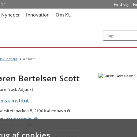
Find vej
F
Nyheder
Innovation
Om KU
sk Institut
Ansatte
øren Bertelsen Scott
ure Track Adjunkt
isk Institut
versitetsparken 5, 2100 København Ø
ail:
sbs@chem.ku.dk
efon: +4535328548
rug af cookies