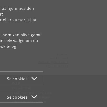
rd på hjemmesiden
et
ller kurser, til at
es, som kan blive gemt
an selv vælge om du
okie- og
Kontakt:
Administrator
chemadm
@
chem
.
ku
.
dk
Tlf:
+45 35 32 01 11
Se cookies
WEB
Om websitet
Cookies og privatlivspolitik
Se cookies
Tilgængelighedserklæring
Informationssikkerhed