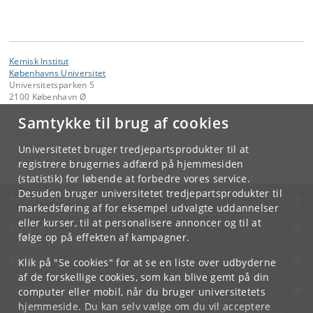
Kemisk Institut
Københavns Universitet
Universitetsparken 5
2100 København Ø
Samtykke til brug af cookies
Kontakt:
Administrator
chemadm
@
chem
.
ku
.
dk
Universitetet bruger tredjepartsprodukter til at
Tlf:
+45 35 32 01 11
registrere brugernes adfærd på hjemmesiden
(statistik) for løbende at forbedre vores service.
Desuden bruger universitetet tredjepartsprodukter til
KØBENHAVNS UNIVERSITET
markedsføring af for eksempel udvalgte uddannelser
eller kurser, til at personalisere annoncer og til at
KONTAKT
følge op på effekten af kampagner.
SERVICES
Klik på "Se cookies" for at se en liste over udbyderne
af de forskellige cookies, som kan blive gemt på din
FOR STUDERENDE OG ANSATTE
computer eller mobil, når du bruger universitetets
hjemmeside. Du kan selv vælge om du vil acceptere