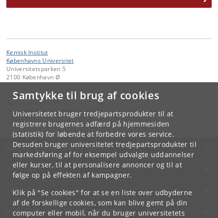
Kemisk Institut
Københavns Universitet
Universitetsparken 5
2100 København Ø
Samtykke til brug af cookies
Kontakt:
Administrator
chemadm
@
chem
.
ku
.
dk
Universitetet bruger tredjepartsprodukter til at
Tlf:
+45 35 32 01 11
registrere brugernes adfærd på hjemmesiden
(statistik) for løbende at forbedre vores service.
Desuden bruger universitetet tredjepartsprodukter til
KØBENHAVNS UNIVERSITET
markedsføring af for eksempel udvalgte uddannelser
eller kurser, til at personalisere annoncer og til at
KONTAKT
følge op på effekten af kampagner.
SERVICES
Klik på "Se cookies" for at se en liste over udbyderne
af de forskellige cookies, som kan blive gemt på din
FOR STUDERENDE OG ANSATTE
computer eller mobil, når du bruger universitetets