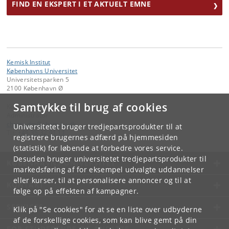
FIND EN EKSPERT I ET AKTUELT EMNE
Kemisk Institut
Københavns Universitet
Universitetsparken 5
2100 København Ø
Samtykke til brug af cookies
Kontakt:
Administrator
chemadm
@
chem
.
ku
.
dk
Universitetet bruger tredjepartsprodukter til at
Tlf:
+45 35 32 01 11
registrere brugernes adfærd på hjemmesiden
(statistik) for løbende at forbedre vores service.
Desuden bruger universitetet tredjepartsprodukter til
KØBENHAVNS UNIVERSITET
markedsføring af for eksempel udvalgte uddannelser
eller kurser, til at personalisere annoncer og til at
KONTAKT
følge op på effekten af kampagner.
SERVICES
Klik på "Se cookies" for at se en liste over udbyderne
af de forskellige cookies, som kan blive gemt på din
FOR STUDERENDE OG ANSATTE