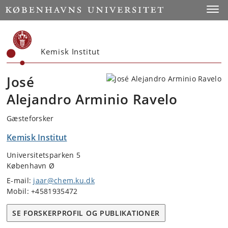
Start
Toggl
Kemisk Institut
José
Alejandro Arminio Ravelo
Gæsteforsker
Kemisk Institut
Universitetsparken 5
København Ø
E-mail:
jaar@chem.ku.dk
Mobil: +4581935472
SE FORSKERPROFIL OG PUBLIKATIONER