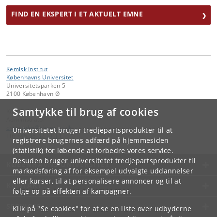
FIND EN EKSPERT I ET AKTUELT EMNE
Kemisk Institut
Københavns Universitet
Universitetsparken 5
2100 København Ø
Samtykke til brug af cookies
Kontakt:
Administrator
chemadm
@
chem
.
ku
.
dk
Universitetet bruger tredjepartsprodukter til at
Tlf:
+45 35 32 01 11
registrere brugernes adfærd på hjemmesiden
(statistik) for løbende at forbedre vores service.
Desuden bruger universitetet tredjepartsprodukter til
KØBENHAVNS UNIVERSITET
markedsføring af for eksempel udvalgte uddannelser
eller kurser, til at personalisere annoncer og til at
KONTAKT
følge op på effekten af kampagner.
SERVICES
Klik på "Se cookies" for at se en liste over udbyderne