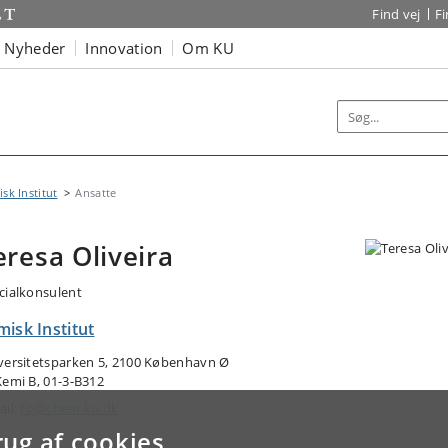
Find vej
F
Nyheder
Innovation
Om KU
sk Institut
Ansatte
eresa Oliveira
cialkonsulent
isk Institut
versitetsparken 5, 2100 København Ø
Kemi B, 01-3-B312
ail:
to@chem.ku.dk
rug af cookies