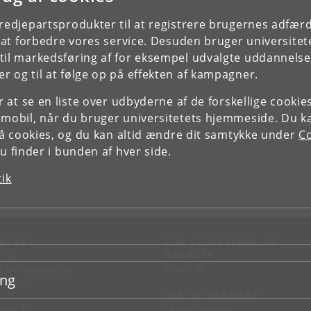
tredjepartsprodukter til at registrere brugernes adfæ
e at forbedre vores service. Desuden bruger universitet
il markedsføring af for eksempel udvalgte uddannelser e
r og til at følge op på effekten af kampagner.
or at se en liste over udbyderne af de forskellige cooki
 mobil, når du bruger universitetets hjemmeside. Du k
slå cookies, og du kan altid ændre dit samtykke under
Co
 finder i bunden af hver side.
tik
NTAKT
FOR STUDERENDE OG
ANSATTE
d vej
KUnet
d en medarbejder
ing
takt KU
JOB OG KARRIERE
RVICES
Ledige stillinger