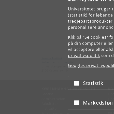
Universitetet bruger 
(statistik) for løbend
tredjepartsprodukter t
personalisere annonce
Klik på "Se cookies" f
på din computer eller
vil acceptere eller af
privatlivspolitik
som du
Kemisk Institut
Københavns Universitet
Googles privatlivspoli
Universitetsparken 5
2100 København Ø
Statistik
Acceptér eller afslå
KØBENHAVNS UNIVERSITET
KO
Ledelse
Fin
Administration
Fin
Markedsfør
Acceptér eller afslå
Fakulteter
Kon
Institutter
Forskningscentre
SE