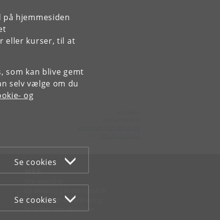
rd på hjemmesiden
et
ller kurser, til at
es, som kan blive gemt
an selv vælge om du
okie- og
Kontakt:
Administrator
chemadm
@
chem
.
ku
.
dk
Tlf:
+45 35 32 01 11
Se cookies
WEB
Om websitet
Cookies og privatlivspolitik
Se cookies
Tilgængelighedserklæring
Informationssikkerhed