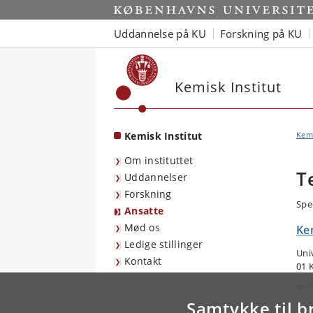
Start
Uddannelse på KU
Forskning på KU
Kemisk Institut
Kemisk Institut
Kemi
Om instituttet
T
Uddannelser
Forskning
Spe
Ansatte
Mød os
Kem
Ledige stillinger
Uni
Kontakt
01 
E-m
Samtykke til b