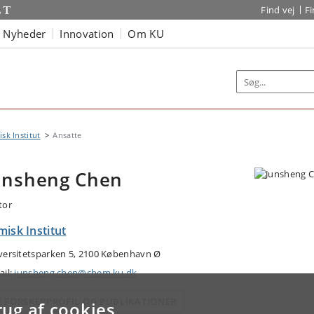
Find vej
F
Nyheder
Innovation
Om KU
sk Institut
Ansatte
unsheng Chen
tor
isk Institut
versitetsparken 5, 2100 København Ø
ail:
junsheng.chen@chem.ku.dk
E FORSKERPROFIL OG PUBLIKATIONER
rug af cookies