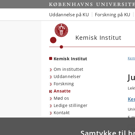
Start
Uddannelse på KU
Forskning på KU
Kemisk Institut
Kemisk Institut
Kemi
Om instituttet
J
Uddannelser
Forskning
Lek
Ansatte
Mød os
Kem
Ledige stillinger
Uni
Kontakt
E-m
S
Samtykke til b