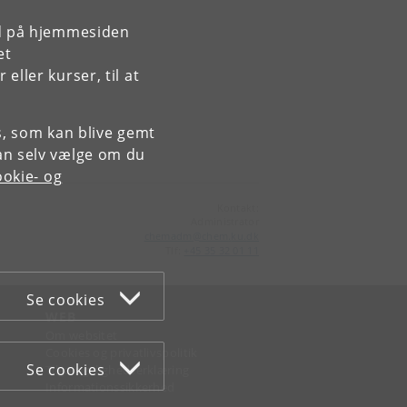
rd på hjemmesiden
et
ller kurser, til at
es, som kan blive gemt
an selv vælge om du
okie- og
Kontakt:
Administrator
chemadm
@
chem
.
ku
.
dk
Tlf:
+45 35 32 01 11
Se cookies
WEB
Om websitet
Cookies og privatlivspolitik
Se cookies
Tilgængelighedserklæring
Informationssikkerhed