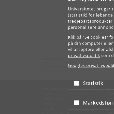
Universitetet bruger 
(statistik) for løbend
tredjepartsprodukter t
personalisere annonce
Klik på "Se cookies" f
på din computer eller
vil acceptere eller af
privatlivspolitik
som du
Kemisk Institut
Københavns Universitet
Googles privatlivspoli
Universitetsparken 5
2100 København Ø
Statistik
Acceptér eller afslå
KØBENHAVNS UNIVERSITET
KO
Ledelse
Fin
Administration
Fin
Markedsfør
Acceptér eller afslå
Fakulteter
Kon
Institutter
Forskningscentre
SE