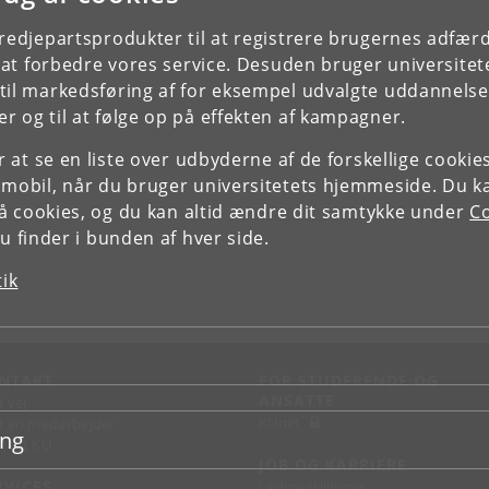
tredjepartsprodukter til at registrere brugernes adfæ
e at forbedre vores service. Desuden bruger universitet
il markedsføring af for eksempel udvalgte uddannelser e
r og til at følge op på effekten af kampagner.
or at se en liste over udbyderne af de forskellige cooki
 mobil, når du bruger universitetets hjemmeside. Du k
slå cookies, og du kan altid ændre dit samtykke under
Co
 finder i bunden af hver side.
tik
NTAKT
FOR STUDERENDE OG
ANSATTE
d vej
KUnet
d en medarbejder
ing
takt KU
JOB OG KARRIERE
RVICES
Ledige stillinger