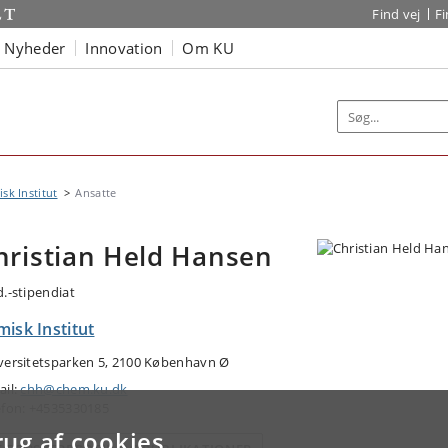
Find vej
F
Nyheder
Innovation
Om KU
sk Institut
Ansatte
hristian Held Hansen
d.-stipendiat
isk Institut
versitetsparken 5, 2100 København Ø
ail:
chh@chem.ku.dk
efon: +4535330185
rug af cookies