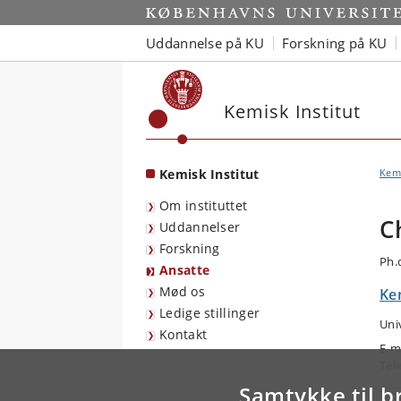
Start
Uddannelse på KU
Forskning på KU
Kemisk Institut
Kemisk Institut
Kemi
Om instituttet
C
Uddannelser
Forskning
Ph.
Ansatte
Mød os
Kem
Ledige stillinger
Uni
Kontakt
E-m
Tel
Samtykke til b