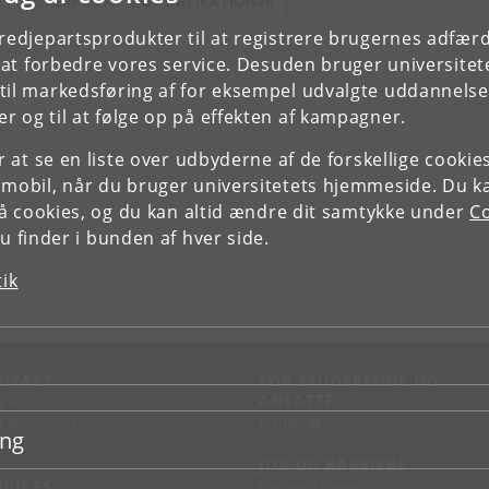
E FORSKERPROFIL OG PUBLIKATIONER
tredjepartsprodukter til at registrere brugernes adfæ
e at forbedre vores service. Desuden bruger universitet
il markedsføring af for eksempel udvalgte uddannelser e
r og til at følge op på effekten af kampagner.
or at se en liste over udbyderne af de forskellige cooki
 mobil, når du bruger universitetets hjemmeside. Du k
slå cookies, og du kan altid ændre dit samtykke under
Co
 finder i bunden af hver side.
tik
NTAKT
FOR STUDERENDE OG
ANSATTE
d vej
KUnet
d en medarbejder
ing
takt KU
JOB OG KARRIERE
RVICES
Ledige stillinger