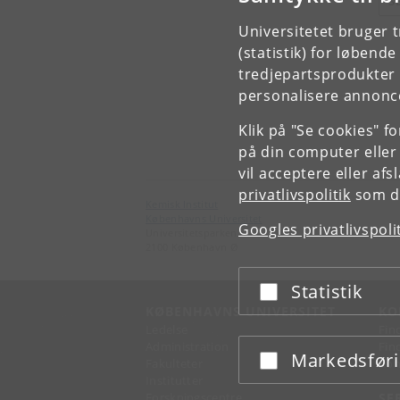
S
Universitetet bruger 
(statistik) for løbend
tredjepartsprodukter t
personalisere annonce
Klik på "Se cookies" f
på din computer eller
vil acceptere eller af
privatlivspolitik
som du
Kemisk Institut
Københavns Universitet
Googles privatlivspoli
Universitetsparken 5
2100 København Ø
Statistik
Acceptér eller afslå
KØBENHAVNS UNIVERSITET
KO
Ledelse
Fin
Administration
Fin
Markedsfør
Acceptér eller afslå
Fakulteter
Kon
Institutter
Forskningscentre
SE