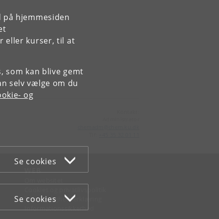
rd på hjemmesiden
et
ller kurser, til at
es, som kan blive gemt
an selv vælge om du
okie- og
Kontakt:
Administrator
chemadm
@
chem
.
ku
.
dk
Tlf:
+45 35 32 01 11
Se cookies
WEB
Om websitet
Cookies og privatlivspolitik
Se cookies
Tilgængelighedserklæring
Informationssikkerhed