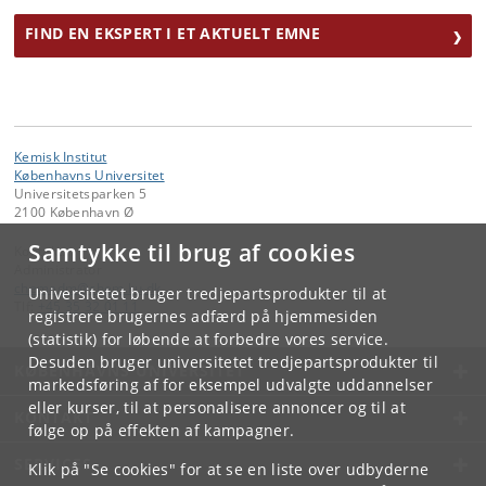
FIND EN EKSPERT I ET AKTUELT EMNE
Kemisk Institut
Københavns Universitet
Universitetsparken 5
2100 København Ø
Samtykke til brug af cookies
Kontakt:
Administrator
chemadm
@
chem
.
ku
.
dk
Universitetet bruger tredjepartsprodukter til at
Tlf:
+45 35 32 01 11
registrere brugernes adfærd på hjemmesiden
(statistik) for løbende at forbedre vores service.
Desuden bruger universitetet tredjepartsprodukter til
KØBENHAVNS UNIVERSITET
markedsføring af for eksempel udvalgte uddannelser
eller kurser, til at personalisere annoncer og til at
KONTAKT
følge op på effekten af kampagner.
SERVICES
Klik på "Se cookies" for at se en liste over udbyderne