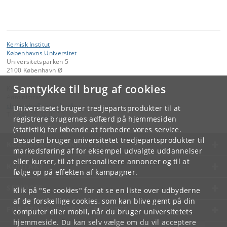
Kemisk Institut
Københavns Universitet
Universitetsparken 5
2100 København Ø
Samtykke til brug af cookies
Kontakt:
Administrator
chemadm
@
chem
.
ku
.
dk
Universitetet bruger tredjepartsprodukter til at
Tlf:
+45 35 32 01 11
registrere brugernes adfærd på hjemmesiden
(statistik) for løbende at forbedre vores service.
Desuden bruger universitetet tredjepartsprodukter til
KØBENHAVNS UNIVERSITET
markedsføring af for eksempel udvalgte uddannelser
eller kurser, til at personalisere annoncer og til at
KONTAKT
følge op på effekten af kampagner.
SERVICES
Klik på "Se cookies" for at se en liste over udbyderne
af de forskellige cookies, som kan blive gemt på din
FOR STUDERENDE OG ANSATTE
computer eller mobil, når du bruger universitetets
hjemmeside. Du kan selv vælge om du vil acceptere