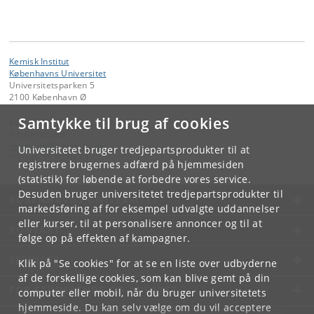
Kemisk Institut
Københavns Universitet
Universitetsparken 5
2100 København Ø
Samtykke til brug af cookies
Kontakt:
Administrator
chemadm
@
chem
.
ku
.
dk
Universitetet bruger tredjepartsprodukter til at
Tlf:
+45 35 32 01 11
registrere brugernes adfærd på hjemmesiden
(statistik) for løbende at forbedre vores service.
Desuden bruger universitetet tredjepartsprodukter til
KØBENHAVNS UNIVERSITET
markedsføring af for eksempel udvalgte uddannelser
eller kurser, til at personalisere annoncer og til at
KONTAKT
følge op på effekten af kampagner.
SERVICES
Klik på "Se cookies" for at se en liste over udbyderne
af de forskellige cookies, som kan blive gemt på din
FOR STUDERENDE OG ANSATTE
computer eller mobil, når du bruger universitetets
hjemmeside. Du kan selv vælge om du vil acceptere