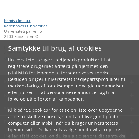
Kemisk Institut
Københavns Universitet
Universitetsparken 5
2100 København Ø
Samtykke til brug af cookies
Kontakt:
Administrator
chemadm
@
chem
.
ku
.
dk
Universitetet bruger tredjepartsprodukter til at
Tlf:
+45 35 32 01 11
registrere brugernes adfærd på hjemmesiden
(statistik) for løbende at forbedre vores service.
Desuden bruger universitetet tredjepartsprodukter til
KØBENHAVNS UNIVERSITET
markedsføring af for eksempel udvalgte uddannelser
eller kurser, til at personalisere annoncer og til at
KONTAKT
følge op på effekten af kampagner.
SERVICES
Klik på "Se cookies" for at se en liste over udbyderne
af de forskellige cookies, som kan blive gemt på din
FOR STUDERENDE OG ANSATTE
computer eller mobil, når du bruger universitetets
hjemmeside. Du kan selv vælge om du vil acceptere
JOB OG KARRIERE
eller afslå cookies, og du kan altid ændre dit samtykke