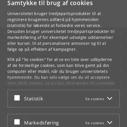
Samtykke til brug af cookies
Kontakt:
Administrator
chemadm
@
chem
.
ku
.
dk
Universitetet bruger tredjepartsprodukter til at
Tlf:
+45 35 32 01 11
registrere brugernes adfærd på hjemmesiden
(statistik) for løbende at forbedre vores service.
Desuden bruger universitetet tredjepartsprodukter til
KØBENHAVNS UNIVERSITET
markedsføring af for eksempel udvalgte uddannelser
eller kurser, til at personalisere annoncer og til at
KONTAKT
følge op på effekten af kampagner.
SERVICES
Klik på "Se cookies" for at se en liste over udbyderne
af de forskellige cookies, som kan blive gemt på din
FOR STUDERENDE OG ANSATTE
computer eller mobil, når du bruger universitetets
hjemmeside. Du kan selv vælge om du vil acceptere
JOB OG KARRIERE
eller afslå cookies, og du kan altid ændre dit samtykke
under
Cookie- og privatlivspolitik
som du finder i
NØDSITUATIONER
bunden af hver side.
Acceptér eller afslå
Statistik
Se cookies
Googles privatlivspolitik
WEB
MØD KU PÅ
Acceptér eller afslå
Markedsføring
Se cookies