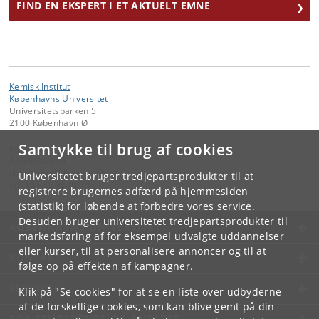
FIND EN EKSPERT I ET AKTUELT EMNE
Kemisk Institut
Københavns Universitet
Universitetsparken 5
2100 København Ø
Samtykke til brug af cookies
Kontakt:
Administrator
chemadm
@
chem
.
ku
.
dk
Universitetet bruger tredjepartsprodukter til at
Tlf:
+45 35 32 01 11
registrere brugernes adfærd på hjemmesiden
(statistik) for løbende at forbedre vores service.
Desuden bruger universitetet tredjepartsprodukter til
KØBENHAVNS UNIVERSITET
markedsføring af for eksempel udvalgte uddannelser
eller kurser, til at personalisere annoncer og til at
KONTAKT
følge op på effekten af kampagner.
SERVICES
Klik på "Se cookies" for at se en liste over udbyderne
af de forskellige cookies, som kan blive gemt på din
FOR STUDERENDE OG ANSATTE