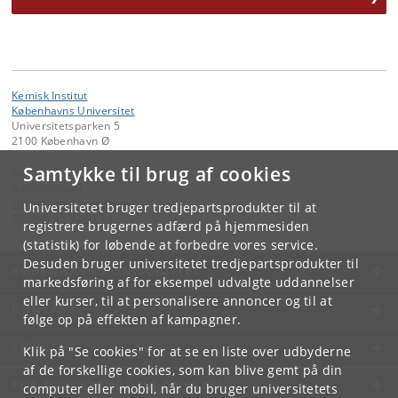
Kemisk Institut
Københavns Universitet
Universitetsparken 5
2100 København Ø
Samtykke til brug af cookies
Kontakt:
Administrator
chemadm
@
chem
.
ku
.
dk
Universitetet bruger tredjepartsprodukter til at
Tlf:
+45 35 32 01 11
registrere brugernes adfærd på hjemmesiden
(statistik) for løbende at forbedre vores service.
Desuden bruger universitetet tredjepartsprodukter til
KØBENHAVNS UNIVERSITET
markedsføring af for eksempel udvalgte uddannelser
eller kurser, til at personalisere annoncer og til at
KONTAKT
følge op på effekten af kampagner.
SERVICES
Klik på "Se cookies" for at se en liste over udbyderne
af de forskellige cookies, som kan blive gemt på din
FOR STUDERENDE OG ANSATTE
computer eller mobil, når du bruger universitetets