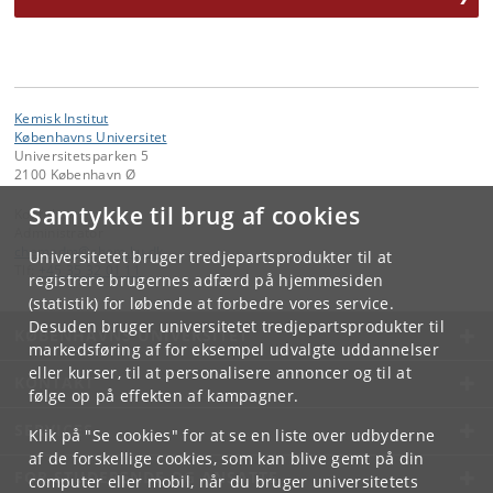
Kemisk Institut
Københavns Universitet
Universitetsparken 5
2100 København Ø
Samtykke til brug af cookies
Kontakt:
Administrator
chemadm
@
chem
.
ku
.
dk
Universitetet bruger tredjepartsprodukter til at
Tlf:
+45 35 32 01 11
registrere brugernes adfærd på hjemmesiden
(statistik) for løbende at forbedre vores service.
Desuden bruger universitetet tredjepartsprodukter til
KØBENHAVNS UNIVERSITET
markedsføring af for eksempel udvalgte uddannelser
eller kurser, til at personalisere annoncer og til at
KONTAKT
følge op på effekten af kampagner.
SERVICES
Klik på "Se cookies" for at se en liste over udbyderne
af de forskellige cookies, som kan blive gemt på din
FOR STUDERENDE OG ANSATTE
computer eller mobil, når du bruger universitetets