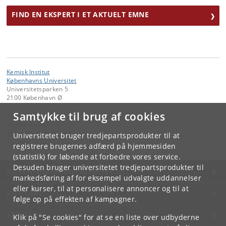
FIND EN EKSPERT I ET AKTUELT EMNE
Kemisk Institut
Københavns Universitet
Universitetsparken 5
2100 København Ø
Samtykke til brug af cookies
Kontakt:
Administrator
chemadm
@
chem
.
ku
.
dk
Universitetet bruger tredjepartsprodukter til at
Tlf:
+45 35 32 01 11
registrere brugernes adfærd på hjemmesiden
(statistik) for løbende at forbedre vores service.
Desuden bruger universitetet tredjepartsprodukter til
KØBENHAVNS UNIVERSITET
markedsføring af for eksempel udvalgte uddannelser
eller kurser, til at personalisere annoncer og til at
KONTAKT
følge op på effekten af kampagner.
SERVICES
Klik på "Se cookies" for at se en liste over udbyderne