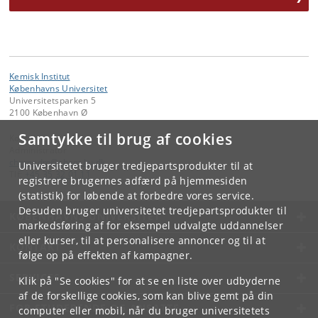
Kemisk Institut
Københavns Universitet
Universitetsparken 5
2100 København Ø
Samtykke til brug af cookies
Kontakt:
Administrator
chemadm
@
chem
.
ku
.
dk
Universitetet bruger tredjepartsprodukter til at
Tlf:
+45 35 32 01 11
registrere brugernes adfærd på hjemmesiden
(statistik) for løbende at forbedre vores service.
Desuden bruger universitetet tredjepartsprodukter til
KØBENHAVNS UNIVERSITET
markedsføring af for eksempel udvalgte uddannelser
eller kurser, til at personalisere annoncer og til at
KONTAKT
følge op på effekten af kampagner.
SERVICES
Klik på "Se cookies" for at se en liste over udbyderne
af de forskellige cookies, som kan blive gemt på din
FOR STUDERENDE OG ANSATTE
computer eller mobil, når du bruger universitetets