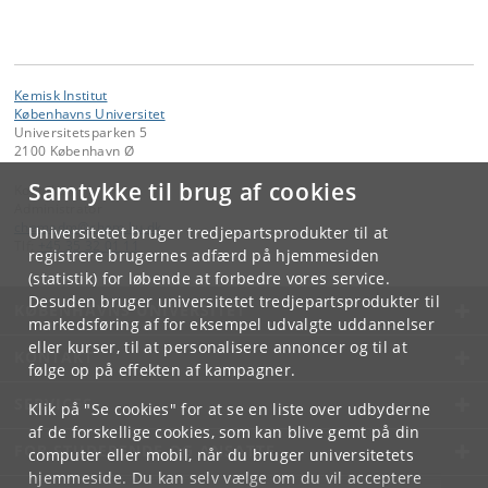
Kemisk Institut
Københavns Universitet
Universitetsparken 5
2100 København Ø
Samtykke til brug af cookies
Kontakt:
Administrator
chemadm
@
chem
.
ku
.
dk
Universitetet bruger tredjepartsprodukter til at
Tlf:
+45 35 32 01 11
registrere brugernes adfærd på hjemmesiden
(statistik) for løbende at forbedre vores service.
Desuden bruger universitetet tredjepartsprodukter til
KØBENHAVNS UNIVERSITET
markedsføring af for eksempel udvalgte uddannelser
eller kurser, til at personalisere annoncer og til at
KONTAKT
følge op på effekten af kampagner.
SERVICES
Klik på "Se cookies" for at se en liste over udbyderne
af de forskellige cookies, som kan blive gemt på din
FOR STUDERENDE OG ANSATTE
computer eller mobil, når du bruger universitetets
hjemmeside. Du kan selv vælge om du vil acceptere