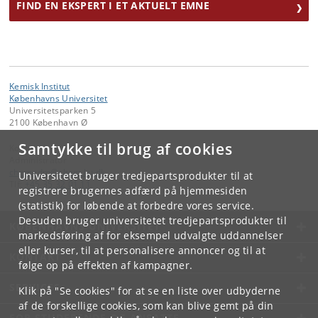
FIND EN EKSPERT I ET AKTUELT EMNE
Kemisk Institut
Københavns Universitet
Universitetsparken 5
2100 København Ø
Samtykke til brug af cookies
Kontakt:
Administrator
chemadm
@
chem
.
ku
.
dk
Universitetet bruger tredjepartsprodukter til at
Tlf:
+45 35 32 01 11
registrere brugernes adfærd på hjemmesiden
(statistik) for løbende at forbedre vores service.
Desuden bruger universitetet tredjepartsprodukter til
KØBENHAVNS UNIVERSITET
markedsføring af for eksempel udvalgte uddannelser
eller kurser, til at personalisere annoncer og til at
KONTAKT
følge op på effekten af kampagner.
SERVICES
Klik på "Se cookies" for at se en liste over udbyderne
af de forskellige cookies, som kan blive gemt på din
FOR STUDERENDE OG ANSATTE