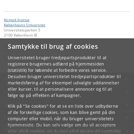
Kemisk Institut
Københavns Universitet
Universitetsparken 5
2100 København Ø
Samtykke til brug af cookies
Kontakt:
Administrator
chemadm
@
chem
.
ku
.
dk
Universitetet bruger tredjepartsprodukter til at
Tlf:
+45 35 32 01 11
registrere brugernes adfærd på hjemmesiden
(statistik) for løbende at forbedre vores service.
Desuden bruger universitetet tredjepartsprodukter til
KØBENHAVNS UNIVERSITET
markedsføring af for eksempel udvalgte uddannelser
eller kurser, til at personalisere annoncer og til at
KONTAKT
følge op på effekten af kampagner.
SERVICES
Klik på "Se cookies" for at se en liste over udbyderne
af de forskellige cookies, som kan blive gemt på din
FOR STUDERENDE OG ANSATTE
computer eller mobil, når du bruger universitetets
hjemmeside. Du kan selv vælge om du vil acceptere
JOB OG KARRIERE
eller afslå cookies, og du kan altid ændre dit samtykke