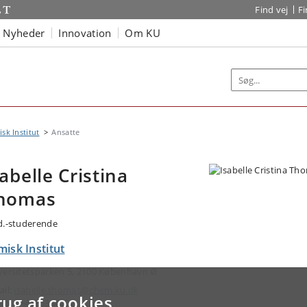
Find vej
F
Nyheder
Innovation
Om KU
sk Institut
Ansatte
sabelle Cristina
homas
d.-studerende
isk Institut
versitetsparken 5, 2100 København Ø
ail:
isabelle.thomas@chem.ku.dk
rug af cookies
efon: +4535334202