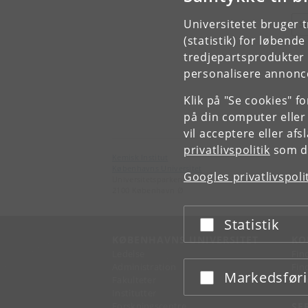
Universitetet bruger 
S
(statistik) for løbend
tredjepartsprodukter t
personalisere annonce
Klik på "Se cookies" f
på din computer eller
vil acceptere eller af
privatlivspolitik
som du
Kemisk Institut
Københavns Universitet
Googles privatlivspoli
Universitetsparken 5
2100 København Ø
Statistik
Acceptér eller afslå
KØBENHAVNS UNIVERSITET
KO
Ledelse
Fin
Administration
Fin
Markedsfør
Acceptér eller afslå
Fakulteter
Kon
Institutter
Forskningscentre
SE