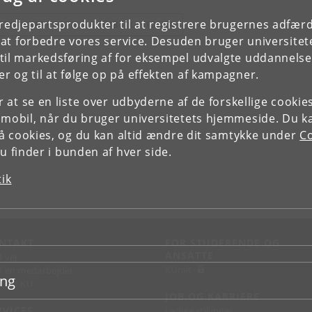
tredjepartsprodukter til at registrere brugernes adfæ
E FORSKERPROFIL OG PUBLIKATIONER
e at forbedre vores service. Desuden bruger universitet
il markedsføring af for eksempel udvalgte uddannelser e
r og til at følge op på effekten af kampagner.
or at se en liste over udbyderne af de forskellige cooki
 mobil, når du bruger universitetets hjemmeside. Du k
slå cookies, og du kan altid ændre dit samtykke under
Co
 finder i bunden af hver side.
tik
NTAKT
FOR STUDERENDE OG
ANSATTE
d vej
KUnet
d en medarbejder
ing
takt KU
JOB OG KARRIERE
RVICES
Ledige stillinger