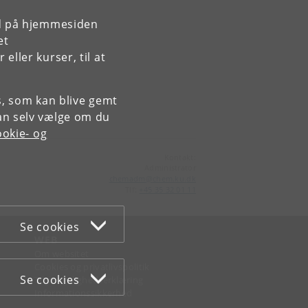
rd på hjemmesiden
et
ller kurser, til at
es, som kan blive gemt
an selv vælge om du
okie- og
Kontakt:
Administrator
chemadm
@
chem
.
ku
.
dk
Tlf:
+45 35 32 01 11
Se cookies
WEB
Om websitet
Cookies og privatlivspolitik
Se cookies
Tilgængelighedserklæring
Informationssikkerhed