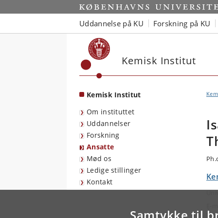
Start
Uddannelse på KU
Forskning på KU
Kemisk Institut
Kemisk Institut
Kemi
Om instituttet
I
Uddannelser
Forskning
T
Ansatte
Mød os
Ph.
Ledige stillinger
Kem
Kontakt
Uni
E-m
Samtykke til b
Tel