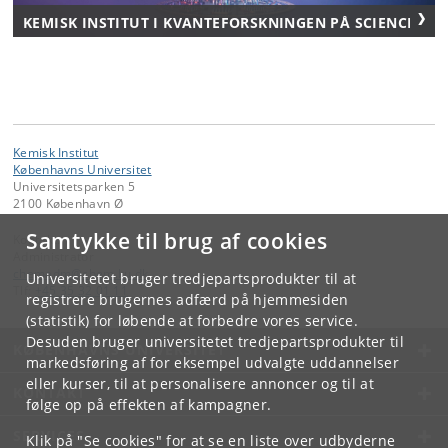
KEMISK INSTITUT I KVANTEFORSKNINGEN PÅ SCIENCE
Kemisk Institut
Københavns Universitet
Universitetsparken 5
2100 København Ø
Samtykke til brug af cookies
Kontakt:
Administrator
chemadm
@
chem
.
ku
.
dk
Universitetet bruger tredjepartsprodukter til at
Tlf:
+45 35 32 01 11
registrere brugernes adfærd på hjemmesiden
(statistik) for løbende at forbedre vores service.
Desuden bruger universitetet tredjepartsprodukter til
KØBENHAVNS UNIVERSITET
markedsføring af for eksempel udvalgte uddannelser
eller kurser, til at personalisere annoncer og til at
KONTAKT
følge op på effekten af kampagner.
SERVICES
Klik på "Se cookies" for at se en liste over udbyderne