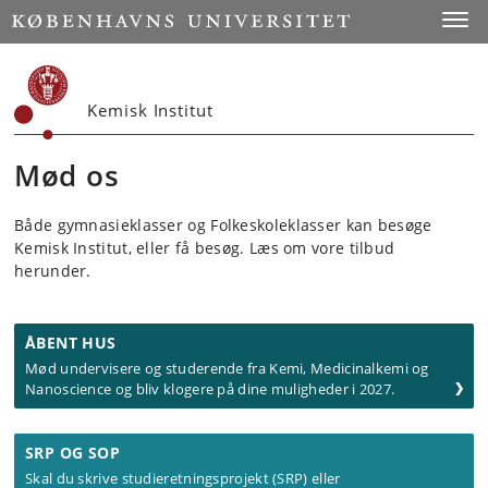
Start
Toggl
Kemisk Institut
Mød os
Både gymnasieklasser og Folkeskoleklasser kan besøge
Kemisk Institut, eller få besøg. Læs om vore tilbud
herunder.
ÅBENT HUS
Mød undervisere og studerende fra Kemi, Medicinalkemi og
Nanoscience
og bliv klogere på dine muligheder i 2027.
SRP OG SOP
Skal du skrive studieretningsprojekt (SRP) eller