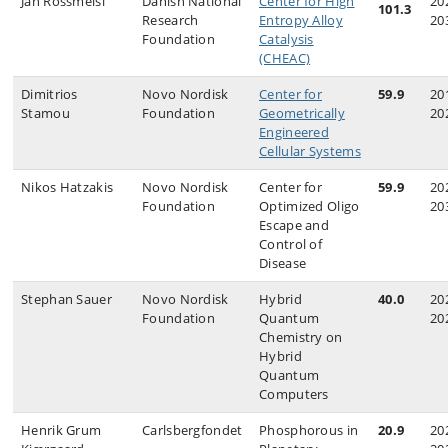
Jan Rossmeisl
Danish National
Center for High
20
101.3
Research
Entropy Alloy
20
Foundation
Catalysis
(CHEAC)
Dimitrios
Novo Nordisk
Center for
59.9
20
Stamou
Foundation
Geometrically
20
Engineered
Cellular Systems
Nikos Hatzakis
Novo Nordisk
Center for
59.9
20
Foundation
Optimized Oligo
20
Escape and
Control of
Disease
Stephan Sauer
Novo Nordisk
Hybrid
40.0
20
Foundation
Quantum
20
Chemistry on
Hybrid
Quantum
Computers
Henrik Grum
Carlsbergfondet
Phosphorous in
20.9
20