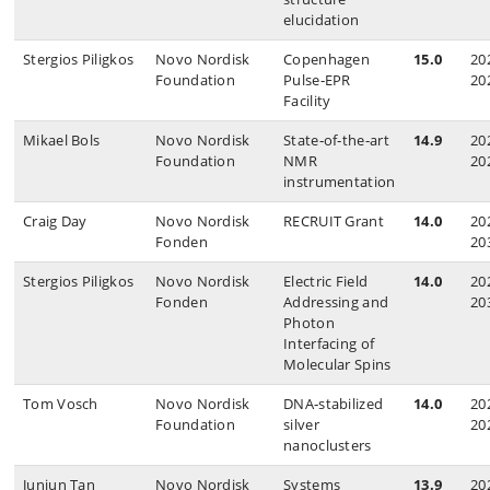
elucidation
Stergios Piligkos
Novo Nordisk
Copenhagen
15.0
20
Foundation
Pulse‑EPR
20
Facility
Mikael Bols
Novo Nordisk
State‑of‑the‑art
14.9
20
Foundation
NMR
20
instrumentation
Craig Day
Novo Nordisk
RECRUIT Grant
14.0
20
Fonden
20
Stergios Piligkos
Novo Nordisk
Electric Field
14.0
20
Fonden
Addressing and
20
Photon
Interfacing of
Molecular Spins
Tom Vosch
Novo Nordisk
DNA‑stabilized
14.0
20
Foundation
silver
20
nanoclusters
Junjun Tan
Novo Nordisk
Systems
13.9
20