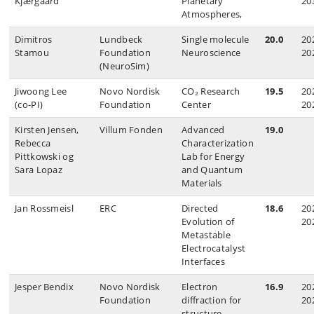
Kjærgaard
Planetary
20
Atmospheres,
Dimitros
Lundbeck
Single molecule
20.0
20
Stamou
Foundation
Neuroscience
20
(NeuroSim)
Jiwoong Lee
Novo Nordisk
CO₂ Research
19.5
20
(co‑PI)
Foundation
Center
20
Kirsten Jensen,
Villum Fonden
Advanced
19.0
Rebecca
Characterization
Pittkowski og
Lab for Energy
Sara Lopaz
and Quantum
Materials
Jan Rossmeisl
ERC
Directed
18.6
20
Evolution of
20
Metastable
Electrocatalyst
Interfaces
Jesper Bendix
Novo Nordisk
Electron
16.9
20
Foundation
diffraction for
20
structure