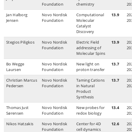
Foundation
chemistry
20
Jan Halborg
Novo Nordisk
Computational
13.9
20
Jensen
Foundation
Molecular
20
Catalyst
Discovery
Stegios Piligkos
Novo Nordisk
Electric Field
13.9
20
Foundation
addressing of
20
Molecular Spins
Bo Wegge
Novo Nordisk
New light on
13.7
20
Laursen
Foundation
proton transfer
20
Christian Marcus
Novo Nordisk
Taming Cations
13.7
20
Pedersen
Foundation
in Natural
20
Product
Synthesis
Thomas Just
Novo Nordisk
New probes for
13.4
20
Sørensen
Foundation
redox biology
20
Nikos Hatzakis
Novo Nordisk
Center for 4D
12.6
20
Foundation
cell dynamics
20