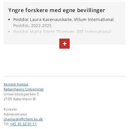
Yngre forskere med egne bevillinger
Postdoc Laura Kacenauskaite,
Villum International
Postdoc, 2022-2025
Postdoc
Maria Storm Thomsen, DFF International
postdoc, 2023-2025
FOLD TEKST IND ELLER UD
Postdoc Cathrine Nordgaard Christensen, Postdoc
fellowship for research abroad – Bioscience and
Basic Biomedicine, The Novo Nordisk Foundation,
2023-2027
Postdoc Michael Martin Nielsen, Reintegration
Fellowship – The Carlsberg Foundation, 2024-2026
Kemisk Institut
Københavns Universitet
Universitetsparken 5
2100 København Ø
Kontakt:
Administrator
chemadm
@
chem
.
ku
.
dk
Tlf:
+45 35 32 01 11