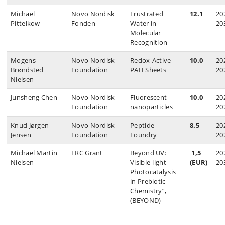
Michael
Novo Nordisk
Frustrated
12.1
20
Pittelkow
Fonden
Water in
20
Molecular
Recognition
Mogens
Novo Nordisk
Redox‑Active
10.0
20
Brøndsted
Foundation
PAH Sheets
20
Nielsen
Junsheng Chen
Novo Nordisk
Fluorescent
10.0
20
Foundation
nanoparticles
20
Knud Jørgen
Novo Nordisk
Peptide
8.5
20
Jensen
Foundation
Foundry
20
Michael Martin
ERC Grant
Beyond UV:
1,5
20
Nielsen
Visible-light
(EUR)
20
Photocatalysis
in Prebiotic
Chemistry”,
(BEYOND)